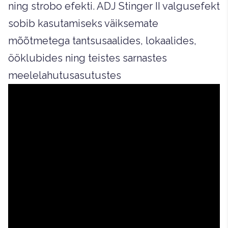
ning strobo efekti. ADJ Stinger II valgusefekt
sobib kasutamiseks väiksemate
mõõtmetega tantsusaalides, lokaalides,
ööklubides ning teistes sarnastes
meelelahutusasutustes