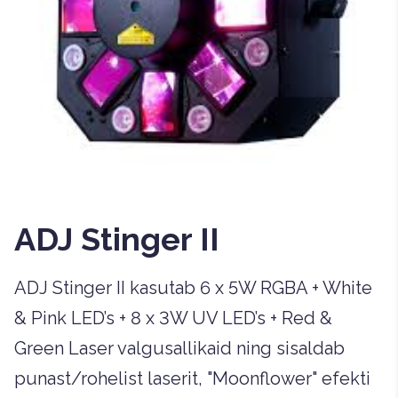
ADJ Stinger II
ADJ Stinger II kasutab 6 x 5W RGBA + White
& Pink LED’s + 8 x 3W UV LED’s + Red &
Green Laser valgusallikaid ning sisaldab
punast/rohelist laserit, "Moonflower" efekti